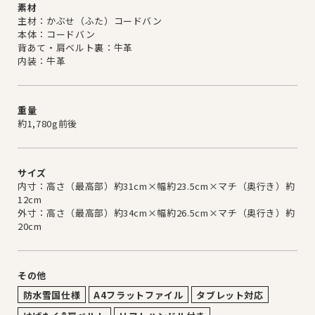
素材
主材：かぶせ（ふた）コードバン
本体：コードバン
背あて・肩ベルト裏：牛革
内装：牛革
重量
約1,780g前後
サイズ
内寸：高さ（最高部）約31cm×幅約23.5cm×マチ（奥行き）約
12cm
外寸：高さ（最高部）約34cm×幅約26.5cm×マチ（奥行き）約
20cm
その他
防水雪国仕様
A4フラットファイル
タブレット対応