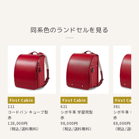
同系色のランドセルを見る
First Cabin
First Cabin
First Cabin
111
621
361
コードバン キューブ型
シボ牛革 学習院型
シボ牛革 キュ
赤
赤
赤
128,000円
98,000円
88,000円
（税込/送料無料）
（税込/送料無料）
（税込/送料