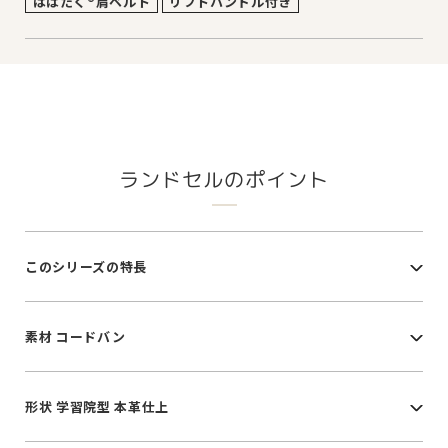
はばたく®肩ベルト
リフトハンドル付き
ランドセルのポイント
このシリーズの特長
素材 コードバン
形状 学習院型 本革仕上