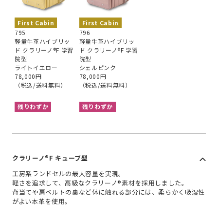
First Cabin
First Cabin
795
796
軽量牛革ハイブリッ
軽量牛革ハイブリッ
ド クラリーノ®︎F 学習
ド クラリーノ®︎F 学習
院型
院型
ライトイエロー
シェルピンク
78,000円
78,000円
（税込/送料無料）
（税込/送料無料）
残りわずか
残りわずか
クラリーノ®︎F キューブ型
工房系ランドセルの最大容量を実現。
軽さを追求して、高級なクラリーノ®素材を採用しました。
背当てや肩ベルトの裏など体に触れる部分には、柔らかく吸湿性
がよい本革を使用。