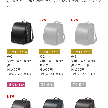
丈夫なうえに、傷や汚れが目立ちにくいのもうれしいポイントで
す。
NEW
NEW
First Cabin
First Cabin
First Cabin
601
602
603
シボ牛革 学習院型
シボ牛革 学習院型
シボ牛革 学習院型
黒
黒×ブルー
黒×ゴールド
98,000円
98,000円
98,000円
（税込/送料無料）
（税込/送料無料）
（税込/送料無料）
残りわずか
受付終了
受付終了
NEW