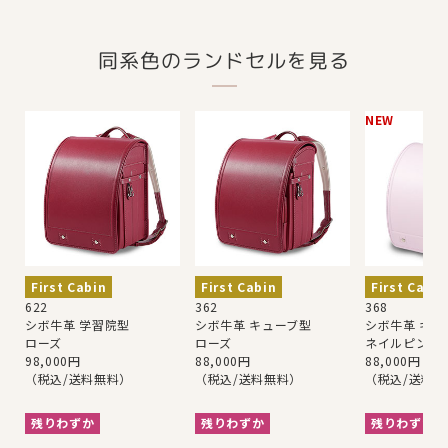
同系色のランドセルを見る
NEW
First Cabin
First Cabin
First Cabin
622
362
368
シボ牛革 学習院型
シボ牛革 キューブ型
シボ牛革 キュ
ローズ
ローズ
ネイルピンク
98,000円
88,000円
88,000円
（税込/送料無料）
（税込/送料無料）
（税込/送料
残りわずか
残りわずか
残りわずか