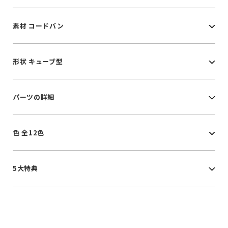
素材 コードバン
形状 キューブ型
パーツの詳細
色 全12色
5大特典