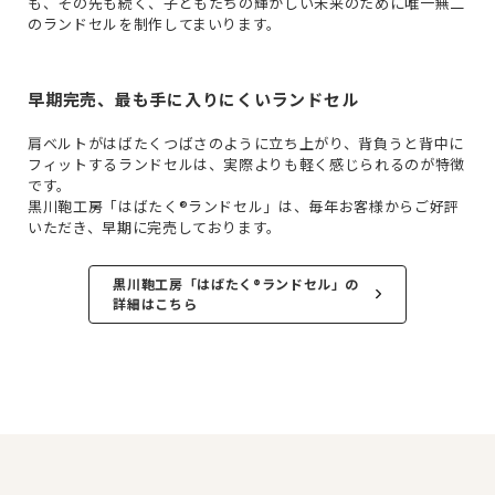
も、その先も続く、子どもたちの輝かしい未来のために唯一無二
のランドセルを制作してまいります。
早期完売、最も手に入りにくいランドセル
Previous
肩ベルトがはばたくつばさのように立ち上がり、背負うと背中に
フィットするランドセルは、実際よりも軽く感じられるのが特徴
です。
黒川鞄工房「はばたく®ランドセル」は、毎年お客様からご好評
いただき、早期に完売しております。
黒川鞄工房「はばたく®ランドセル」の
詳細はこちら