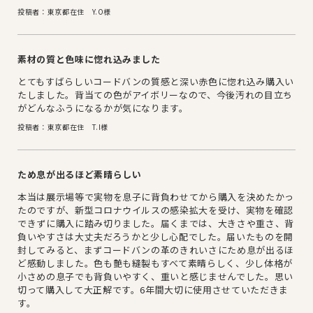
投稿者：東京都在住 Y.O様
素材の質と色味に惚れ込みました
とてもすばらしいコードバンの質感と深い赤色に惚れ込み購入い
たしました。背当ての色がアイボリーなので、今後汚れの目立ち
がどんなふうになるかが気になります。
投稿者：東京都在住 T.I様
ため息が出るほど素晴らしい
本当は展示場等で実物を息子に背負わせてから購入を決めたかっ
たのですが、新型コロナウイルスの感染拡大を受け、実物を確認
できずに購入に踏み切りました。届くまでは、大きさや重さ、背
負いやすさは大丈夫だろうかと少し心配でした。届いたものを開
封してみると、まずコードバンの革のきれいさにため息が出るほ
ど感動しました。色も艶も縫製もすべて素晴らしく、少し体格が
小さめの息子でも背負いやすく、重いと感じませんでした。思い
切って購入して大正解です。6年間大切に使用させていただきま
す。