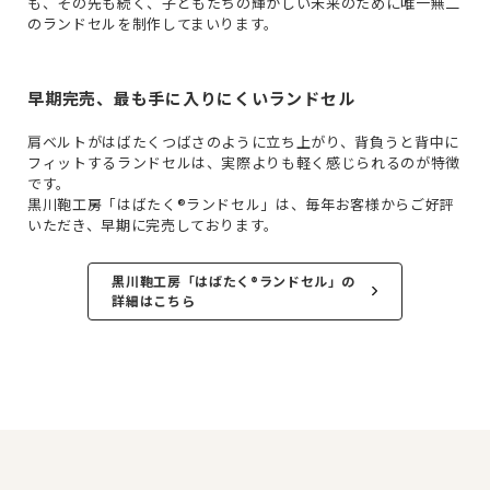
も、その先も続く、子どもたちの輝かしい未来のために唯一無二
のランドセルを制作してまいります。
早期完売、最も手に入りにくいランドセル
Previous
肩ベルトがはばたくつばさのように立ち上がり、背負うと背中に
フィットするランドセルは、実際よりも軽く感じられるのが特徴
です。
黒川鞄工房「はばたく®ランドセル」は、毎年お客様からご好評
いただき、早期に完売しております。
黒川鞄工房「はばたく®ランドセル」の
詳細はこちら