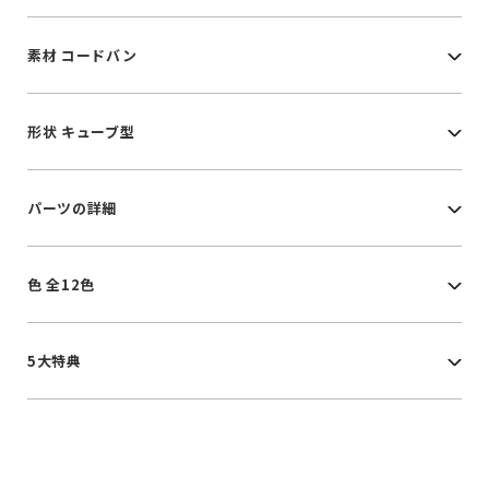
素材 コードバン
形状 キューブ型
パーツの詳細
色 全12色
5大特典