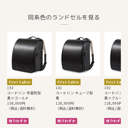
同系色のランドセルを見る
First Cabin
First Cabin
First Cabin
153
101
102
コードバン 学習院型
コードバン キューブ型
コードバン キ
黒×ゴールド
黒
黒×ブルー
158,000円
128,000円
128,000円
（税込/送料無料）
（税込/送料無料）
（税込/送料
残りわずか
残りわずか
残りわずか