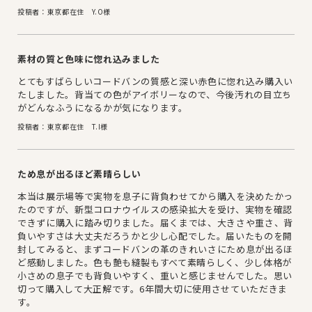
投稿者：東京都在住 Y.O様
素材の質と色味に惚れ込みました
とてもすばらしいコードバンの質感と深い赤色に惚れ込み購入い
たしました。背当ての色がアイボリーなので、今後汚れの目立ち
がどんなふうになるかが気になります。
投稿者：東京都在住 T.I様
ため息が出るほど素晴らしい
本当は展示場等で実物を息子に背負わせてから購入を決めたかっ
たのですが、新型コロナウイルスの感染拡大を受け、実物を確認
できずに購入に踏み切りました。届くまでは、大きさや重さ、背
負いやすさは大丈夫だろうかと少し心配でした。届いたものを開
封してみると、まずコードバンの革のきれいさにため息が出るほ
ど感動しました。色も艶も縫製もすべて素晴らしく、少し体格が
小さめの息子でも背負いやすく、重いと感じませんでした。思い
切って購入して大正解です。6年間大切に使用させていただきま
す。