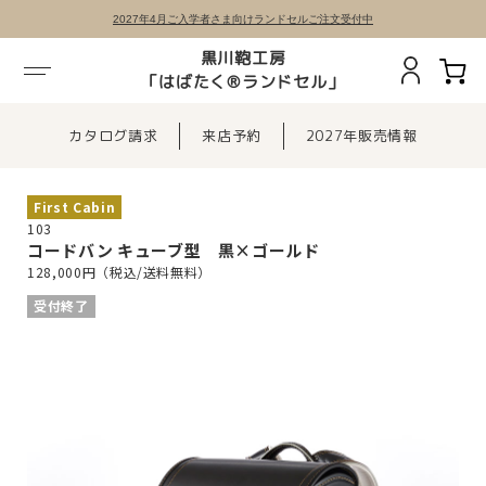
2027年4月ご入学者さま向けランドセルご注文受付中
黒川鞄工房
「はばたく®ランドセル」
カタログ請求
来店予約
2027年販売情報
First Cabin
103
コードバン キューブ型 黒×ゴールド
128,000円（税込/送料無料）
受付終了