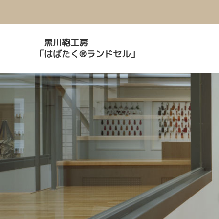
黒川鞄工房
「はばたく®ランドセル」