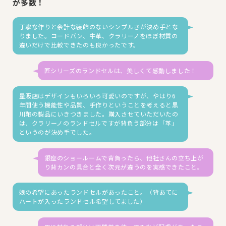
が多数！
丁寧な作りと余計な装飾のないシンプルさが決め手とな
りました。コードバン、牛革、クラリーノをほぼ材質の
違いだけで比較できたのも良かったです。
匠シリーズのランドセルは、美しくて感動しました！
量販店はデザインもいろいろ可愛いのですが、やはり6
年間使う機能性や品質、手作りということを考えると黒
川鞄の製品にいきつきました。購入させていただいたの
は、クラリーノのランドセルですが背負う部分は「革」
というのが決め手でした。
銀座のショールームで背負ったら、他社さんの立ち上が
り背カンの具合と全く次元が違うのを実感できたこと。
娘の希望にあったランドセルがあったこと。（背あてに
ハートが入ったランドセル希望してました）