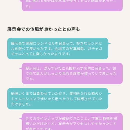
肌に触れる部分は天然革を使ってるなど配慮があったこ
と。
展示会での体験が良かったとの声も
展示会で実際にランドセルを背負って、好きなランドセ
ルを選べて良かったです。会場での写真撮影、ガチャガ
チャはとっても楽しかったようです。
展示会は、混んでいたにも関わらず実際に背負って、鏡
で見て本人がしっかり見れる環境が整っていて良かった
です。
納得いくまで背負わせていただき、荷物を入れた時のシ
ミュレーションで歩いたり走ったりして体感させていた
だけました。
全てのラインナップが確認できたこと、丁寧に特徴を説
明いただけたこと、展示会がアクセスしやすかったこと
が良かったです。