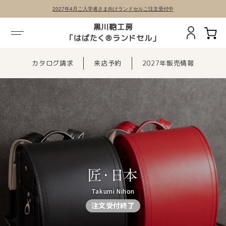
2027年4月ご入学者さま向けランドセルご注文受付中
黒川鞄工房
「はばたく®ランドセル」
カタログ請求
来店予約
2027年販売情報
Takumi Nihon
注文受付終了