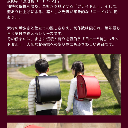
象的な「長冠鞄コードバン」。
独特の個性を放ち、革好きを魅了する「ブライドル」、そして、
艶あり仕上げによる、凛とした光沢が印象的な「コードバン 艶
あり」。
素材の希少さと仕立ての難しさゆえ、制作数は限られ、毎年最も
早く受付を終えるシリーズです。
その佇まいは、まさに伝統と誇りを背負う「日本一®︎美しいラン
ドセル」。大切なお孫様への贈り物にもふさわしい逸品です。