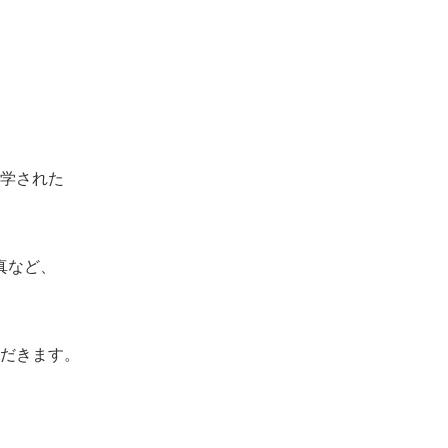
入学された
真など、
だきます。