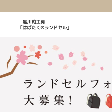
黒川鞄工房
「はばたく®ランドセル」