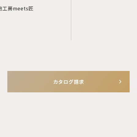
工房meets匠
カタログ請求