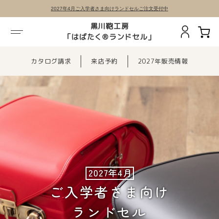
2027年4月ご入学者さま向けランドセルご注文受付中
黒川鞄工房
「はばたく®ランドセル」
カタログ請求
来店予約
2027年販売情報
2027年4月
2027年4月
ご入学者さま向け
ご入学者さま向け
ランドセル
ランドセル