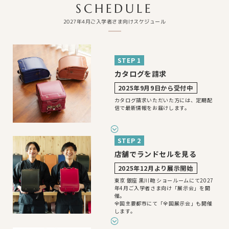
SCHEDULE
2027年4月ご入学者さま向けスケジュール
STEP 1
カタログを請求
2025年9月9日から受付中
カタログ請求いただいた方には、
定期配
信で最新情報をお届けします。
STEP 2
店舗でランドセルを見る
2025年12月より展示開始
東京 銀座 黒川鞄 ショールームにて2027
年4月ご入学者さま向け「展示会」を開
催。
全国主要都市にて「全国展示会」も開催
します。