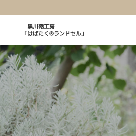
黒川鞄工房
「はばたく®ランドセル」