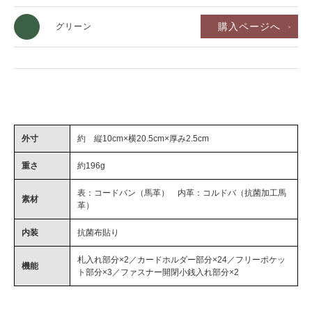
購入ページへ
グリーン
外寸
約 縦10cm×横20.5cm×厚み2.5cm
重さ
約196g
表：コードバン（馬革） 内革：コルドバ（抗菌加工馬
素材
革）
内装
抗菌布貼り
札入れ部分×2／カードホルダー部分×24／フリーポケッ
機能
ト部分×3／ファスナー開閉小銭入れ部分×2