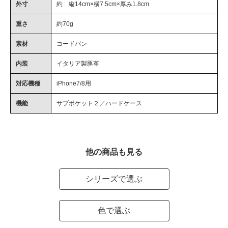
外寸
約 縦14cm×横7.5cm×厚み1.8cm
重さ
約70g
素材
コードバン
内装
イタリア製豚革
対応機種
iPhone7/8用
機能
サブポケット２／ハードケース
他の商品も見る
シリーズで選ぶ
色で選ぶ